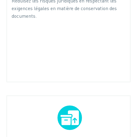
Réduisez les risques juridiques en respectant les
exigences légales en matière de conservation des
documents.

