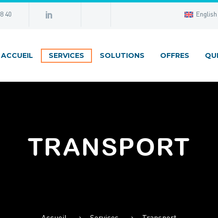
98 40
English
ACCUEIL
SERVICES
SOLUTIONS
OFFRES
QU
TRANSPORT