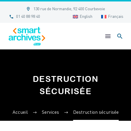


130 rue de Normandie, 92 400 Courbevoie


01 40 88 98 40
English
Français
DESTRUCTION
SÉCURISÉE
Accueil
Services
Destruction sécurisée